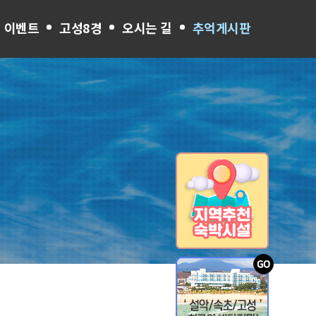
 이벤트
고성8경
오시는 길
추억게시판