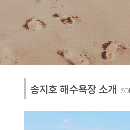
송지호 해수욕장 소개
SO