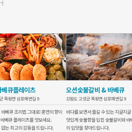
H
바베큐플레이츠
오션숯불갈비 & 바베큐
군 죽왕면 삼포해변길 9
강원도 고성군 죽왕면 삼포해변길 9
 바베큐 조리법 그대로! 훈연의 향이
바다를 보면서 즐길 수 있는 지글지글
바베큐 플레이츠를 맛보세요.
맛있게 숯불향을 입힌 숯불갈비와 바
 없는 최고의 감동을 드립니다.
의 입맛을 찾아드립니다.