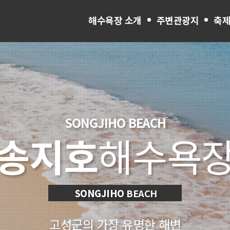
해수욕장 소개
주변관광지
축제
SONGJIHO
BEACH
송지호
해수욕
SONGJIHO
BEACH
고성군의 가장 유명한 해변