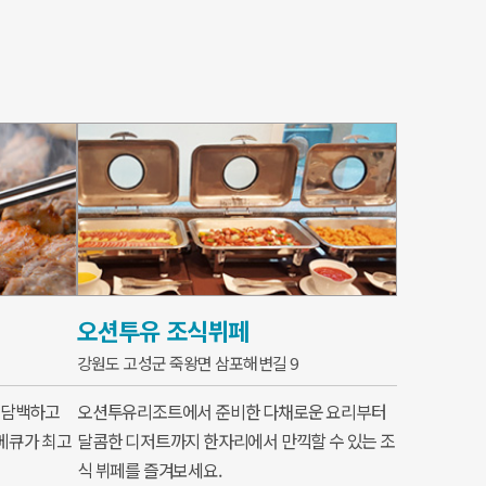
오션투유 조식뷔페
강원도 고성군 죽왕면 삼포해변길 9
 담백하고
오션투유리조트에서 준비한 다채로운 요리부터
베큐가 최고
달콤한 디저트까지 한자리에서 만끽할 수 있는 조
식 뷔페를 즐겨보세요.