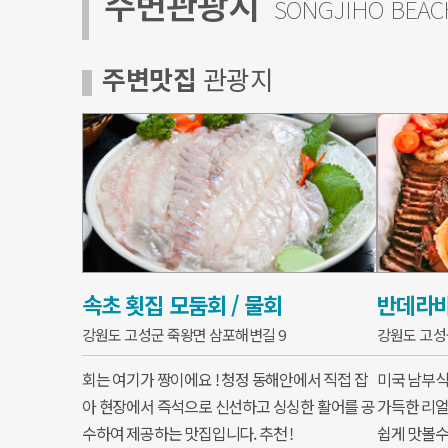
주변관광지
SONGJIHO BEAC
주변맛집
관광지
속초 횟집 모둠회 / 물회
반데라
강원도 고성군 죽왕면 삼포해변길 9
강원도 고성
회는 여기가 짱이에요 ! 청정 동해안에서 직접 잡
미국 남부식
아 현장에서 즉석으로 신선하고 싱싱한 활어를 공
가득한 리얼
수하여 제공하는 맛집입니다. 추천 !
쉽게 맛볼수