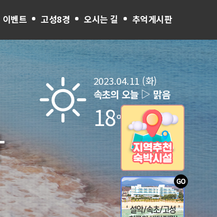
 이벤트
고성8경
오시는 길
추억게시판
2023.04.11 (화)
▷
속초의 오늘
맑음
18
℃
장