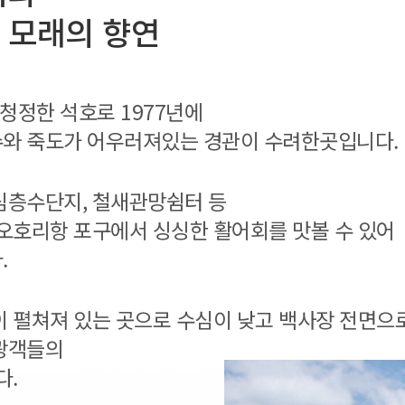
 모래의 향연
청정한 석호로 1977년에
와 죽도가 어우러져있는 경관이 수려한곳입니다.
심층수단지, 철새관망쉼터 등
오호리항 포구에서 싱싱한 활어회를 맛볼 수 있어
.
 펼쳐져 있는 곳으로 수심이 낮고 백사장 전면으
광객들의
다.