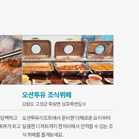
오션투유 조식뷔페
강원도 고성군 죽왕면 삼포해변길 9
 담백하고
오션투유리조트에서 준비한 다채로운 요리부터
베큐가 최고
달콤한 디저트까지 한자리에서 만끽할 수 있는 조
식 뷔페를 즐겨보세요.