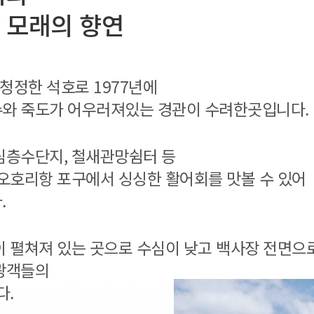
 모래의 향연
청정한 석호로 1977년에
와 죽도가 어우러져있는 경관이 수려한곳입니다.
심층수단지, 철새관망쉼터 등
오호리항 포구에서 싱싱한 활어회를 맛볼 수 있어
.
 펼쳐져 있는 곳으로 수심이 낮고 백사장 전면으
광객들의
다.