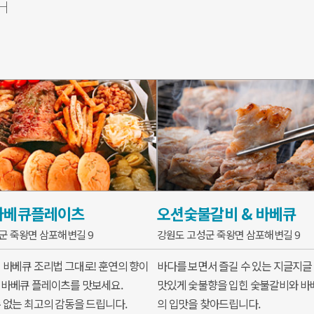
H
바베큐플레이츠
오션숯불갈비 & 바베큐
군 죽왕면 삼포해변길 9
강원도 고성군 죽왕면 삼포해변길 9
 바베큐 조리법 그대로! 훈연의 향이
바다를 보면서 즐길 수 있는 지글지글
바베큐 플레이츠를 맛보세요.
맛있게 숯불향을 입힌 숯불갈비와 바
 없는 최고의 감동을 드립니다.
의 입맛을 찾아드립니다.