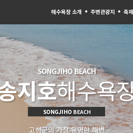
해수욕장 소개
주변관광지
축제
SONGJIHO
BEACH
송지호
해수욕
SONGJIHO
BEACH
고성군의 가장 유명한 해변