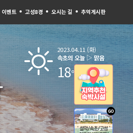
 이벤트
고성8경
오시는 길
추억게시판
2023.04.11 (화)
▷
속초의 오늘
맑음
18
℃
장