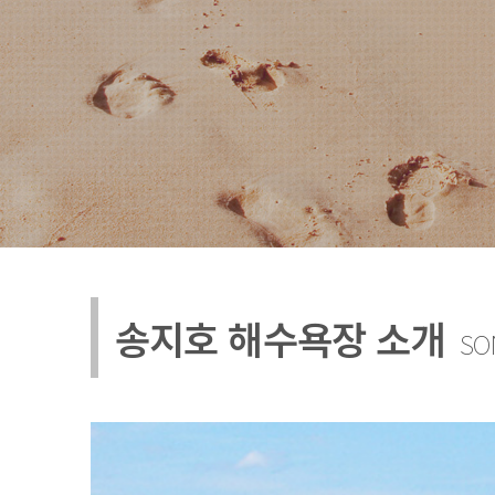
송지호 해수욕장 소개
SO