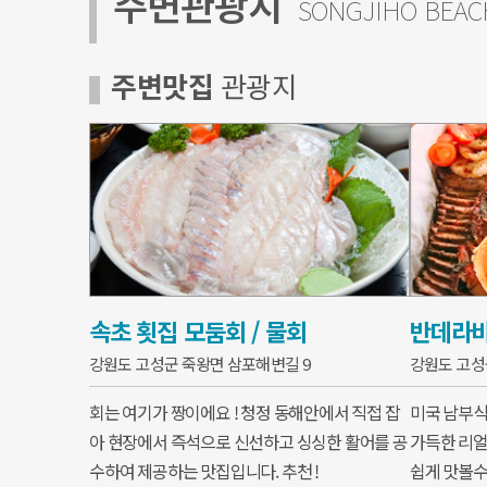
주변관광지
SONGJIHO BEAC
주변맛집
관광지
속초 횟집 모둠회 / 물회
반데라
강원도 고성군 죽왕면 삼포해변길 9
강원도 고성
회는 여기가 짱이에요 ! 청정 동해안에서 직접 잡
미국 남부식
아 현장에서 즉석으로 신선하고 싱싱한 활어를 공
가득한 리얼
수하여 제공하는 맛집입니다. 추천 !
쉽게 맛볼수